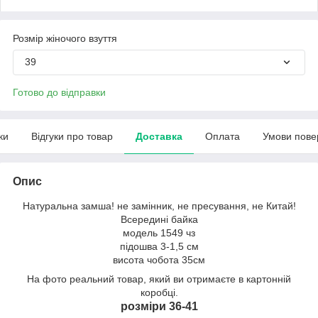
Розмір жіночого взуття
39
Готово до відправки
ки
Відгуки про товар
Доставка
Оплата
Умови пове
Опис
Натуральна замша! не замінник, не пресування, не Китай!
Всередині байка
модель 1549 чз
підошва 3-1,5 см
висота чобота 35см
На фото реальний товар, який ви отримаєте в картонній
коробці.
розміри 36-41