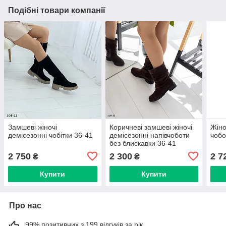
Подібні товари компанії
Замшеві жіночі
Коричневі замшеві жіночі
Жіно
демісезонні чобітки 36-41
демісезонні напівчоботи
чобо
без блискавки 36-41
2 750
2 300
2 7
₴
₴
Купити
Купити
Про нас
99% позитивних з 199 відгуків за рік