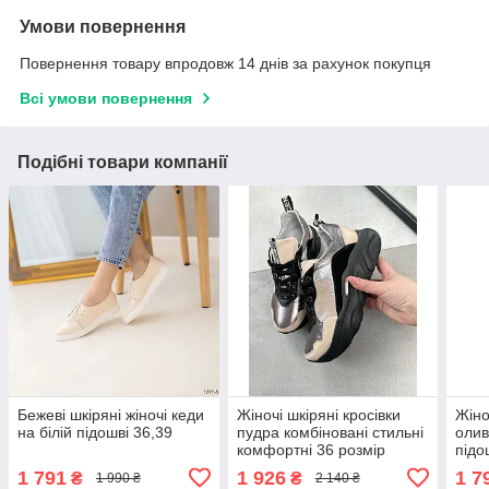
Умови повернення
Повернення товару впродовж 14 днів за рахунок покупця
Всі умови повернення
Подібні товари компанії
Бежеві шкіряні жіночі кеди
Жіночі шкіряні кросівки
Жіно
на білій підошві 36,39
пудра комбіновані стильні
олив
комфортні 36 розмір
підо
1 791
1 926
1 7
₴
₴
1 990 ₴
2 140 ₴