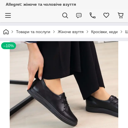
Allegret: жіноче та чоловіче взуття
Товари та послуги
Жіноче взуття
Кросівки, кеди
Ш
–10%