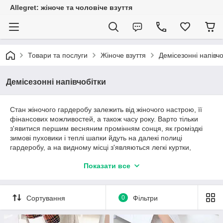
Allegret: жіноче та чоловіче взуття
Товари та послуги
Жіноче взуття
Демісезонні напівчо
Демісезонні напівчобітки
Стан жіночого гардеробу залежить від жіночого настрою, її
фінансових можливостей, а також часу року. Варто тільки
з'явитися першим весняним промінням сонця, як громіздкі
зимові пуховики і теплі шапки йдуть на далекі полиці
гардеробу, а на видному місці з'являються легкі куртки,
яскраві шарфи та демісезонні чоботи.
Показати все
Півчобітки з натуральної шкіри та замші
Сортування
0
Фільтри
Можливість вибрати красиву і при цьому досить зручну і