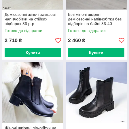
Демісезонні жіночі замшеві
Білі жіночі шкіряні
напівчобітки на стійких
демісезонні напівчобітки без
підборах 36 р-р
підборів на байці 36-40
натуральна шкіра Україна
Готово до відправки
Готово до відправки
Код 537-3
2 710
2 460
₴
₴
Купити
Купити
Жіночі шкіряні півчобітки на