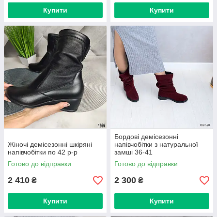
Купити
Купити
Бордові демісезонні
Жіночі демісезонні шкіряні
напівчобітки з натуральної
напівчобітки по 42 р-р
замші 36-41
Готово до відправки
Готово до відправки
2 410
2 300
₴
₴
Купити
Купити