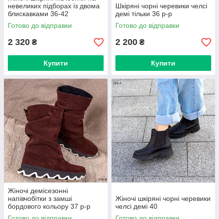
невеликих підборах із двома
Шкіряні чорні черевики челсі
блискавками 36-42
демі тільки 36 р-р
Готово до відправки
Готово до відправки
2 320
2 200
₴
₴
Купити
Купити
Жіночі демісезонні
напівчобітки з замші
Жіночі шкіряні чорні черевики
бордового кольору 37 р-р
челсі демі 40
Готово до відправки
Готово до відправки