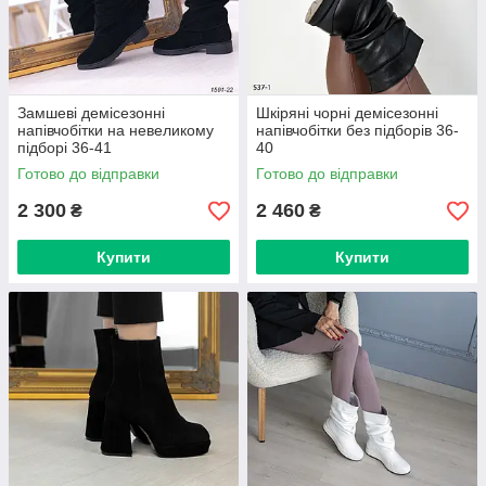
Замшеві демісезонні
Шкіряні чорні демісезонні
напівчобітки на невеликому
напівчобітки без підборів 36-
підборі 36-41
40
Готово до відправки
Готово до відправки
2 300
2 460
₴
₴
Купити
Купити